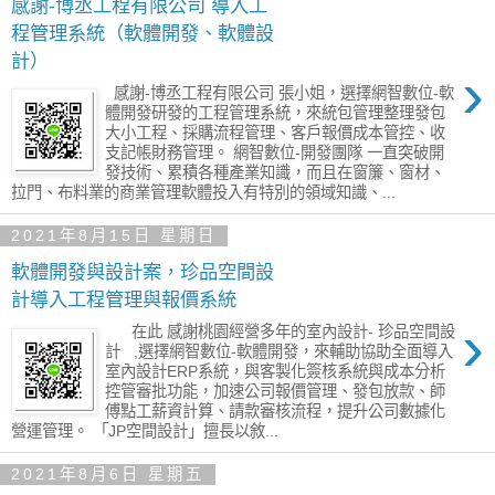
感謝-博丞工程有限公司 導入工
程管理系統（軟體開發、軟體設
計）
›
感謝-博丞工程有限公司 張小姐，選擇網智數位-軟
體開發研發的工程管理系統，來統包管理整理發包
大小工程、採購流程管理、客戶報價成本管控、收
支記帳財務管理。 網智數位-開發團隊 一直突破開
發技術、累積各種產業知識，而且在窗簾、窗材、
拉門、布料業的商業管理軟體投入有特別的領域知識、...
2021年8月15日 星期日
軟體開發與設計案，珍品空間設
計導入工程管理與報價系統
›
在此 感謝桃園經營多年的室內設計- 珍品空間設
計 ,選擇網智數位-軟體開發，來輔助協助全面導入
室內設計ERP系統，與客製化簽核系統與成本分析
控管審批功能，加速公司報價管理、發包放款、師
傅點工薪資計算、請款審核流程，提升公司數據化
營運管理。 「JP空間設計」擅長以敘...
2021年8月6日 星期五