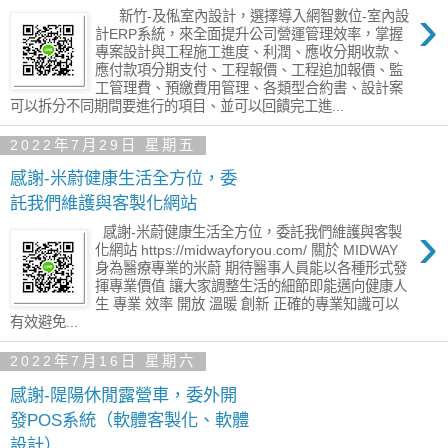
›
新竹-及俬室內設計，選擇導入網智數位-室內設
計ERP系統，來全面提升公司營運管理效率，掌握
專案設計與工程施工進度、利潤、應收分期收款、
應付款項分期支付、工程報價、工程追加報價、監
工管理費、預繳費用管理、各類型合約書、設計案
可以拆分不同期間要進行的項目、並可以回饋完工進...
2022年7月29日 星期五
感謝-米蔚健康生活全方位，委
託我們維護與客製化網站
›
感謝-米蔚健康生活全方位，委託我們維護與客製
化網站 https://midwayforyou.com/ 關於 MIDWAY
身為醫療專業的米蔚 期待醫事人員能以各種形式發
揮專業價值 讓大家調整生活的細節即能邁向健康人
生 專業 效率 開放 溫暖 創新 正確的專業知識可以
有效避免...
2022年7月16日 星期六
感謝-隄陽休閒露營車，委外開
發POS系統（軟體客製化、軟體
設計）