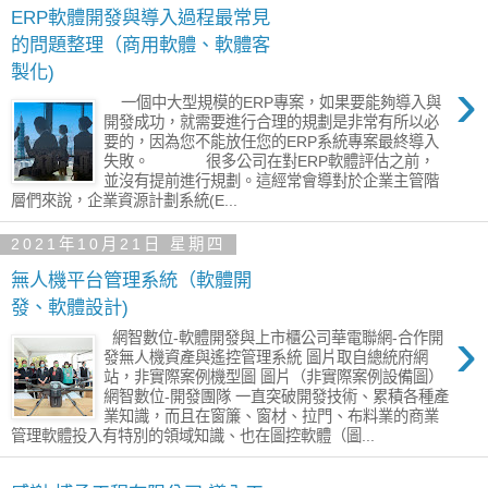
​ERP軟體開發與導入過程最常見
的問題整理（商用軟體、軟體客
製化)
›
一個中大型規模的ERP專案，如果要能夠導入與
開發成功，就需要進行合理的規劃是非常有所以必
要的，因為您不能放任您的ERP系統專案最終導入
失敗。 很多公司在對ERP軟體評估之前，
並沒有提前進行規劃。這經常會導對於企業主管階
層們來說，企業資源計劃系統(E...
2021年10月21日 星期四
無人機平台管理系統（軟體開
發、軟體設計)
›
網智數位-軟體開發與上市櫃公司華電聯網-合作開
發無人機資產與遙控管理系統 圖片取自總統府網
站，非實際案例機型圖 圖片（非實際案例設備圖）
網智數位-開發團隊 一直突破開發技術、累積各種產
業知識，而且在窗簾、窗材、拉門、布料業的商業
管理軟體投入有特別的領域知識、也在圖控軟體（圖...