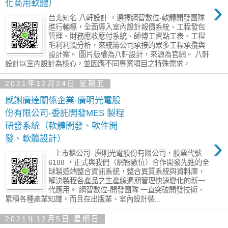
›
化商用軟體）
台北知名 八軒設計 ，選擇網智數位-軟體開發團隊
進行輔導，全面導入室內設計報價系統、工程發包
管理、財務應收應付系統、師傅工資點工表、工程
毛利利潤分析，來統籌公司承接的眾多工程承攬與
設計案。 圖片版權為八軒設計，來源為官網。 八軒
設計以室內設計為核心，並因應不同專案項目之特殊需求，...
2021年12月24日 星期五
感謝廣達關係企業-廣明光電股
份有限公司-委託開發MES 製程
研發系統（軟體開發、軟件開
›
發、軟體設計）
上市櫃公司- 廣明光電股份有限公司，股票代號
6188 ，正式與我們（網智數位）合作開發先進的全
球製造端整合資訊系統，整合異質系統與資料庫，
解決製程各產品之生產線週期管理快速變化的新一
代應用。 網智數位-開發團隊 一直突破開發技術、
累積各種產業知識，而且在出版業、室內設計裝...
2021年12月5日 星期日