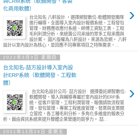
與CRM系統（軟體開發、客製
›
化商用軟體）
台北知名 八軒設計 ，選擇網智數位-軟體開發團隊
進行輔導，全面導入室內設計報價系統、工程發包
管理、財務應收應付系統、師傅工資點工表、工程
毛利利潤分析，來統籌公司承接的眾多工程承攬與
設計案。 圖片版權為八軒設計，來源為官網。 八軒
設計以室內設計為核心，並因應不同專案項目之特殊需求，...
2022年3月3日 星期四
台北知名-喆方設計導入室內設
計ERP系統（軟體開發、工程軟
體）
›
台北知名設計公司- 喆方設計 選擇委託網智數位-
軟體開發，導入與輔導專屬於室內設計的ERP系
統，從客戶管理、工程利潤管理、報價請款流程管
理、發包管理、專案工程進度管理、發票與支票開
立管控，各工種毛利分析，多角化多維度的報表分
析，藉由資訊系統來提升整體企業營運的競爭力。 喆...
2021年12月24日 星期五