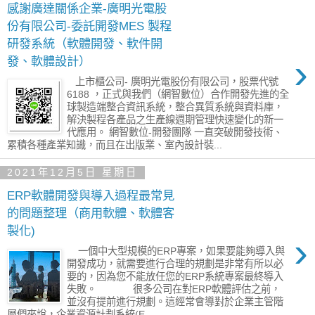
感謝廣達關係企業-廣明光電股
份有限公司-委託開發MES 製程
研發系統（軟體開發、軟件開
›
發、軟體設計）
上市櫃公司- 廣明光電股份有限公司，股票代號
6188 ，正式與我們（網智數位）合作開發先進的全
球製造端整合資訊系統，整合異質系統與資料庫，
解決製程各產品之生產線週期管理快速變化的新一
代應用。 網智數位-開發團隊 一直突破開發技術、
累積各種產業知識，而且在出版業、室內設計裝...
2021年12月5日 星期日
​ERP軟體開發與導入過程最常見
的問題整理（商用軟體、軟體客
製化)
›
一個中大型規模的ERP專案，如果要能夠導入與
開發成功，就需要進行合理的規劃是非常有所以必
要的，因為您不能放任您的ERP系統專案最終導入
失敗。 很多公司在對ERP軟體評估之前，
並沒有提前進行規劃。這經常會導對於企業主管階
層們來說，企業資源計劃系統(E...