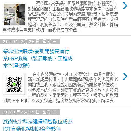
›
蔡佳頤&寓子設計團隊與網智數位-軟體開發，
討論室內設計工程管理軟體功能需求多次，因舊有
管理系統不符合公司發展的速度與願景，舊系統流
程管理思維無法及時查看每個專案工程進度、款項
追溯、利潤差異比，以及公司員工獎金計算、採購
料件成本與需支付款項，而我們在ERP產...
2020年2月26日 星期三
樂逸生活裝潢-委託開發裝潢行
業ERP系統（裝潢報價、工程成
本管理軟體）
›
在室內裝潢統包、木工裝潢設計、商業空間裝
潢、新成屋裝潢、中古屋翻修經營多年的老闆與老
闆娘找上我，跟我說明因為裝潢行業款項的催收，
材料成本的估算、師傅工資的計算與發放、再發包
工程的委外、常常因為工程案子多，都不知道利潤
到底正不正確，以及發包施工進度與款項常常會混亂，所以多...
2020年2月25日 星期二
感謝紘宇科技選擇網智數位成為
IOT自動化控制的合作夥伴