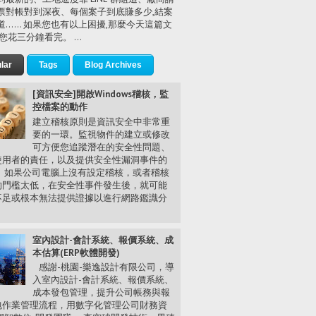
票對帳對到深夜、每個案子到底賺多少,結案
道…… 如果您也有以上困擾,那麼今天這篇文
您花三分鐘看完。 ...
lar
Tags
Blog Archives
[資訊安全]開啟Windows稽核，監
控檔案的動作
建立稽核原則是資訊安全中非常重
要的一環。監視物件的建立或修改
可方便您追蹤潛在的安全性問題、
使用者的責任，以及提供安全性漏洞事件的
。 如果公司電腦上沒有設定稽核，或者稽核
的門檻太低，在安全性事件發生後，就可能
不足或根本無法提供證據以進行網路鑑識分
.
室內設計-會計系統、報價系統、成
本估算(ERP軟體開發)
感謝-桃園-樂逸設計有限公司，導
入室內設計-會計系統、報價系統、
成本發包管理，提升公司帳務與報
包作業管理流程，用數字化管理公司財務資