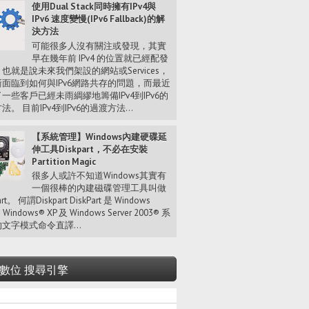
使用Dual Stack同時擁有IPv4與
IPv6 速度變慢(IPv6 Fallback)的解
決方法
可能很多人沒有關注或發現，其實
早在幾年前 IPv4 的位置就已經配發
也就是說未來我們架設的網站或Services，
面臨到如何與IPv6網路共存的問題，而最近
一些客戶已經未雨綢繆地籌備IPv4到IPv6的
法。 目前IPv4到IPv6的過渡方法...
【系統管理】Windows內建硬碟延
伸工具Diskpart，不必在安裝
Partition Magic
很多人或許不知道Windows其實有
一個很棒的內建磁碟管理工具叫做
art。 何謂Diskpart DiskPart 是 Windows
、Windows® XP 及 Windows Server 2003® 系
文字模式命令直譯...
數位 搜尋引擎