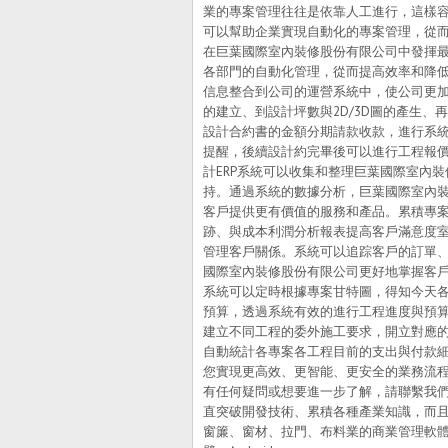
業的專案管理往往是依靠人工進行，這樣容
可以幫助企業實現自動化的專案管理，從而
在巨葉國際室內裝修股份有限公司中發揮最
各部門的自動化管理，從而提高效率和降
信息整合到公司的運營系統中，使公司更
的建立、到設計坪數與2D/3D圖的產生
設計合約書的金額分期請款收款，進行系
提醒，後續設計約完畢後可以進行工程報
計ERP系統可以收集和整理巨葉國際室內
持。通過系統的數據分析，巨葉國際室內
客戶提供更有價值的服務和產品。累積專
跡、與成本利潤分析報表提高客戶滿意度室
管理客戶關係。系統可以追踪客戶的訂單
國際室內裝修股份有限公司更好地掌握客
系統可以定時根據專案甘特圖，得知今天
預算，透過系統有效的進行工程進度與預
建立不同工程的委外施工要求，開立對應
自動統計各專案各工程目前的支出與付款細
您實現更高效、更智能、更安全的業務流程
有任何疑問或想要進一步了解，請聯繫我們
直突破開發技術、累積各種產業知識，而
窗簾、窗材、拉門、布料業的商業管理軟