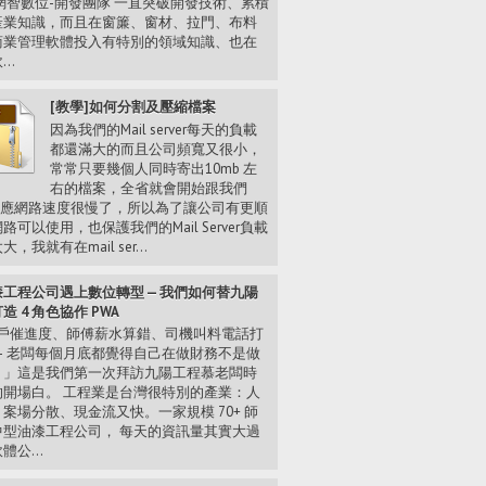
網智數位-開發團隊 一直突破開發技術、累積
產業知識，而且在窗簾、窗材、拉門、布料
商業管理軟體投入有特別的領域知識、也在
..
[教學]如何分割及壓縮檔案
因為我們的Mail server每天的負載
都還滿大的而且公司頻寬又很小，
常常只要幾個人同時寄出10mb 左
右的檔案，全省就會開始跟我們
 反應網路速度很慢了，所以為了讓公司有更順
路可以使用，也保護我們的Mail Server負載
，我就有在mail ser...
工程公司遇上數位轉型 — 我們如何替九陽
造 4 角色協作 PWA
戶催進度、師傅薪水算錯、司機叫料電話打
— 老闆每個月底都覺得自己在做財務不是做
。」這是我們第一次拜訪九陽工程慕老闆時
的開場白。 工程業是台灣很特別的產業：人
案場分散、現金流又快。一家規模 70+ 師
中型油漆工程公司， 每天的資訊量其實大過
體公...