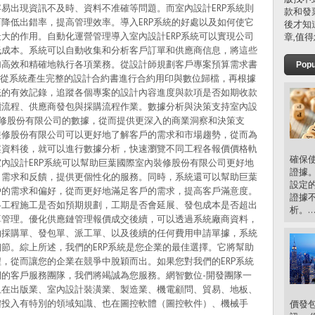
易出現資訊不及時、資料不准確等問題。而室內設計ERP系統則
款和發
降低出錯率，提高管理效率。導入ERP系統的好處以及如何使它
後才知
大的作用。自動化運營管理導入室內設計ERP系統可以實現公司
章,值得
低成本。系統可以自動收集和分析客戶訂單和供應商信息，將這些
加高效和精確地執行各項業務。從設計師規劃客戶專案預算需求書
Popu
、再從系統產生完整的設計合約書進行合約用印與數位歸檔，再根據
統的有效記錄，追蹤各個專案的設計內容進度與款項是否如期收款
價流程、供應商發包與採購流程作業。數據分析與決策支持室內設
裝修股份有限公司的數據，從而提供更深入的商業洞察和決策支
裝修股份有限公司可以更好地了解客戶的需求和市場趨勢，從而為
案資料後，就可以進行數據分析，快速瀏覽不同工程各報價價格軌
確保
內設計ERP系統可以幫助巨葉國際室內裝修股份有限公司更好地
證據
、需求和反饋，提供更個性化的服務。同時，系統還可以幫助巨葉
設定
戶的需求和偏好，從而更好地滿足客戶的需求，提高客戶滿意度。
證據
各工程施工是否如預期規劃，工期是否會延展、發包成本是否超出
析。..
算管理。優化供應鏈管理報價成交後續，可以透過系統廠商資料，
的採購單、發包單、派工單、以及後續的任何費用申請單據，系統
節。綜上所述，我們的ERP系統是您企業的最佳選擇。它將幫助
，從而讓您的企業在競爭中脫穎而出。如果您對我們的ERP系統
的客戶服務團隊，我們將竭誠為您服務。網智數位-開發團隊一
且在出版業、室內設計裝潢業、製造業、機電顧問、貿易、地板、
體投入有特別的領域知識、也在圖控軟體（圖控軟件）、機械手
價發