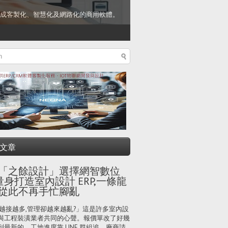
成客製化、智慧化及網路化的商用軟體。
文章
「之餘設計」選擇網智數位
量身打造室內設計 ERP,一條龍
從此不再手忙腳亂
越接越多,管理卻越來越亂?」這是許多室內設
與工程裝潢業者共同的心聲。報價單改了好幾
到最新的、工地進度靠 LINE 群組追、廠商請