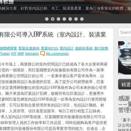
算軟體
統解決方案，針對室內設計師、木工、裝潢業產業，量身訂做客製化的軟體，達
有限公司導入ERP系統（室內設計、裝潢業
物聯網開發
,
客製化進銷存
,
客製化POS
,
室內設計
,
進銷存系統
,
會計財務
Flutter
,
IOT
,
MRP
,
Xamarin
No comments
今市場上，商業辦公的室內空間設計已經成為了各大企業和商家
必需的一個環節，而巨葉國際室內裝修股份有限公司作為一家專
為商業辦公空間設計的公司，一直秉承著以客戶需求為導向，以
業技術服務與設計為基礎的宗旨，為了提升公司經營效率，巨葉
精選
計決定選擇網智數位的室內設計ERP系統作為公司未來的核心管理
台。圖片來源為巨葉設計官網，版權所有位巨葉設計，更優秀作
感謝
可參閱巨葉官網室內設計ERP系統是一款專為室內設計行業而開發
——
軟體，它可以幫助企業管理所有的設計項目，包括設計圖紙、材
管理
清單、人員管理、項目進度追蹤等、每日工程行程監工記錄表、
導入室內設計ERP系統後，巨葉國際室內裝修股份有限公司可以
「案子
計師和管理人員的工作效率和工作品質，同時也能夠為客戶提供更
計公司
巨葉國際室內裝修股份有限公司提高專案管理的能力。在過去，企
版找不