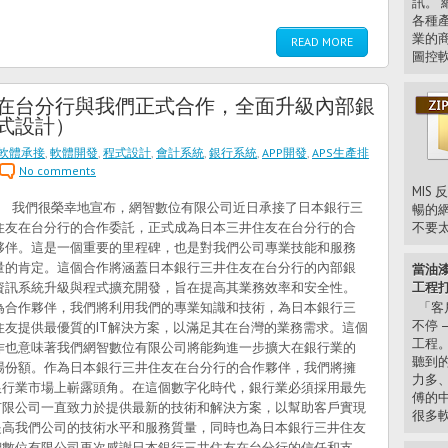
訊。 
各種
業的
READ MORE
圖控軟.
在台分行與我們正式合作，全面升級內部銀
式設計）
軟體承接
,
軟體開發
,
程式設計
,
會計系統
,
銀行系統
,
APP開發
,
APS生產排
No comments
MIS
們很榮幸地宣布，網智數位有限公司近日承接了日本銀行三
暢的網
不要太大
住友在台分行的合作委託，正式成為日本三井住友在台分行的合
夥伴。這是一個重要的里程碑，也是對我們公司專業技能和服務
量的肯定。這個合作將涵蓋日本銀行三井住友在台分行的內部銀
當油漆
工程打
資訊系統升級與程式擴充開發，旨在提高其業務效率和安全性。
為合作夥伴，我們將利用我們的專業知識和技術，為日本銀行三
「客
不停 
住友提供最優質的IT解決方案，以滿足其在台灣的業務需求。這個
工程
作也意味著我們網智數位有限公司將能夠進一步擴大在銀行業的
聽到
場份額。作為日本銀行三井住友在台分行的合作夥伴，我們將擁
力多、
銀行業市場上嶄露頭角。在這個數字化時代，銀行業必須採用最先
傅的
有限公司一直致力於提供最新的技術和解決方案，以幫助客戶實現
很多軟
提高我們公司的技術水平和服務質量，同時也為日本銀行三井住友
智數位有限公司再次感謝日本銀行三井住友在台分行的信任和支