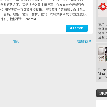
服務和解決方案。我們期待與日本銀行三井住友在台分行緊密合
位-開發團隊一直突破開發技術、累積各種產業知識，而且在出
問、貿易、地板、窗簾、窗材、拉門、布料業的商業管理軟體投入
機械手臂、Android...
完了，
READ MORE
會逐漸
遇到了
過渡方
首頁
較舊的文章
Diskp
Vista
列中的
網智