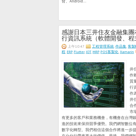
臂、Android...
感謝日本三井住友金融集團
行資訊系統（軟體開發、程
上午10:47
工程管理系統
,
作品集
,
客製
程
,
ERP
,
Flutter
,
IOT
,
MRP
,
POS客製化
,
Xamarin
我
井
作
質
行
作
井
合
市
有更多的客戶和業務機會，有機會在台灣
進的技術來保持競爭優勢。我們網智數位
數字化轉型。我們相信這個合作將進一步
在台分行帶來更大的價值。最後，我們網