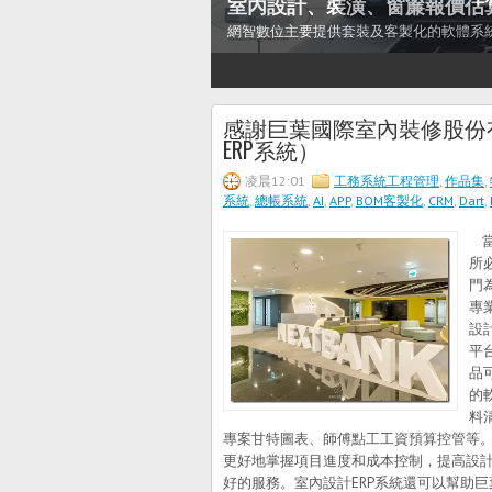
室內設計、裝潢、窗簾報價估
網智數位主要提供套裝及客製化的軟體系
1
2
3
4
5
6
7
感謝巨葉國際室內裝修股份
ERP系統）
凌晨12:01
工務系統工程管理
,
作品集
,
系統
,
總帳系統
,
AI
,
APP
,
BOM客製化
,
CRM
,
Dart
,
當
所
門
專
設
平
品
的
料
專案甘特圖表、師傅點工工資預算控管等。
更好地掌握項目進度和成本控制，提高設
好的服務。室內設計ERP系統還可以幫助