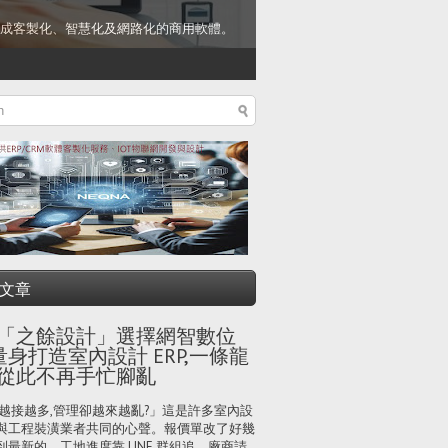
成客製化、智慧化及網路化的商用軟體。
文章
「之餘設計」選擇網智數位
量身打造室內設計 ERP,一條龍
從此不再手忙腳亂
越接越多,管理卻越來越亂?」這是許多室內設
與工程裝潢業者共同的心聲。報價單改了好幾
到最新的、工地進度靠 LINE 群組追、廠商請