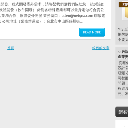
體開發、程式開發委外需求，請聯繫我們讓我們協助您一起討論如
-軟體開發（軟件開發） 針對各特殊產業都可以量身定做符合貴公
合作、軟體委外開發 業務窗口：allen@netqna.com 聯繫電
991310 公司地址（業務營運處）：台北市中山區錦州街...
MIS
READ MORE
暢的網
不要太大
首頁
較舊的文章
亞舍設
產業
從報價
設計
瓶頸
司都
問題
程進
完、利
網智