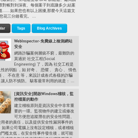
票對帳對到深夜、每個案子到底賺多少,結案
道…… 如果您也有以上困擾,那麼今天這篇文
您花三分鐘看完。 ...
lar
Tags
Blog Archives
WebInspector-免費線上檢測網站
安全
網路詐騙案例層疵不窮，最難防的
莫過於 社交工程(Social
Engineering) 了，因為 社交工程是
性的弱點 ，如 好奇 、 恐懼 、 貪心 、 情色
任 、 不在意 等，來設計成各式各樣的詐騙
讓人防不慎防。 駭客最常利用的就是： ...
[資訊安全]開啟Windows稽核，監
控檔案的動作
建立稽核原則是資訊安全中非常重
要的一環。監視物件的建立或修改
可方便您追蹤潛在的安全性問題、
使用者的責任，以及提供安全性漏洞事件的
。 如果公司電腦上沒有設定稽核，或者稽核
的門檻太低，在安全性事件發生後，就可能