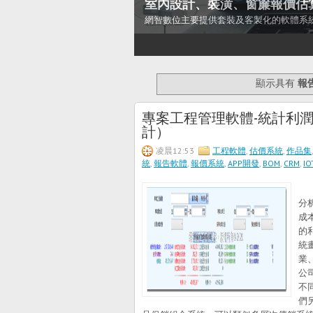
室內設計、裝潢、窗簾報價估
網智數位主要提供套裝及客製化的軟體系
1
2
3
4
5
6
7
顯示具有
報
專案工程管理軟體-統計利潤
計）
凌晨12:53
工程軟體
,
估價系統
,
作品集
統
,
報告軟體
,
報價系統
,
APP開發
,
BOM
,
CRM
,
I
這
分
成
的
統
業
公
不
們