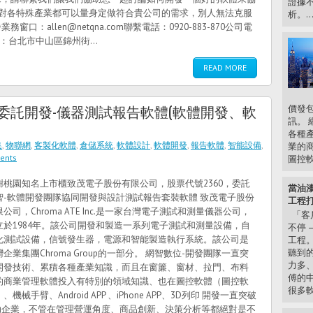
證據
針對各特殊產業都可以量身定做符合貴公司的需求，別人無法克服
析。..
allen@netqna.com聯繫電話：0920-883-870公司電
）：台北市中山區錦州街...
READ MORE
委託開發-儀器測試報告軟體(軟體開發、軟
價發
訊。 
各種
集
,
物聯網
,
客製化軟體
,
倉儲系統
,
軟體設計
,
軟體開發
,
報告軟體
,
智能設備
,
業的
ents
圖控軟.
謝桃園知名上市櫃致茂電子股份有限公司，股票代號2360，委託
當油漆
智-軟體開發團隊協同開發與設計測試報告套裝軟體 致茂電子股份
工程打
公司，Chroma ATE Inc.是一家台灣電子測試和測量儀器公司，
「客
立於1984年。該公司開發和製造一系列電子測試和測量設備，自
不停 
化測試設備，信號發生器，電源和智能製造執行系統。該公司是
工程
聽到
企業集團Chroma Group的一部分。 網智數位-開發團隊一直突
力多、
開發技術、累積各種產業知識，而且在窗簾、窗材、拉門、布料
傅的
的商業管理軟體投入有特別的領域知識、也在圖控軟體（圖控軟
很多軟
、機械手臂、Android APP 、iPhone APP、3D列印 開發一直突破
助企業，不管在管理營運角度、商品創新、決策分析等都絕對是不