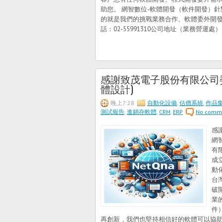
助您。 網智數位-軟體開發（軟件開發）
的就是我們的挑戰業務合作、軟體委外開發業務窗口：
話：02-55991310公司地址（業務營運處
感謝致茂電子股份有限公司
體設計)
晚上7:28
自動化設備
,
估價系統
,
作品
測試報告
,
進銷存軟體
,
CRM
,
ERP
No comm
感
網
有限
成
動
台灣
破
業
件）
再創新，我們也堅持相信好的軟體可以協