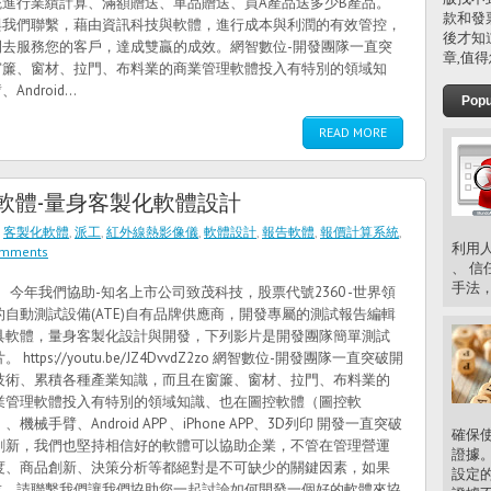
進行業績計算、滿額贈送、單品贈送、買A產品送多少B產品。
款和發
與我們聯繫，藉由資訊科技與軟體，進行成本與利潤的有效管控，
後才知
去服務您的客戶，達成雙贏的成效。網智數位-開發團隊一直突
章,值得
窗簾、窗材、拉門、布料業的商業管理軟體投入有特別的領域知
roid...
Popu
READ MORE
具軟體-量身客製化軟體設計
,
客製化軟體
,
派工
,
紅外線熱影像儀
,
軟體設計
,
報告軟體
,
報價計算系統
,
利用人
omments
、 信
手法，
年我們協助-知名上市公司致茂科技，股票代號2360 -世界領
的自動測試設備(ATE)自有品牌供應商，開發專屬的測試報告編輯
具軟體，量身客製化設計與開發，下列影片是開發團隊簡單測試
。 https://youtu.be/JZ4DvvdZ2zo 網智數位-開發團隊一直突破開
技術、累積各種產業知識，而且在窗簾、窗材、拉門、布料業的
業管理軟體投入有特別的領域知識、也在圖控軟體（圖控軟
、機械手臂、Android APP 、iPhone APP、3D列印 開發一直突破
確保
創新，我們也堅持相信好的軟體可以協助企業，不管在管理營運
證據
度、商品創新、決策分析等都絕對是不可缺少的關鍵因素，如果
設定
求，請聯繫我們讓我們協助您一起討論如何開發一個好的軟體來協