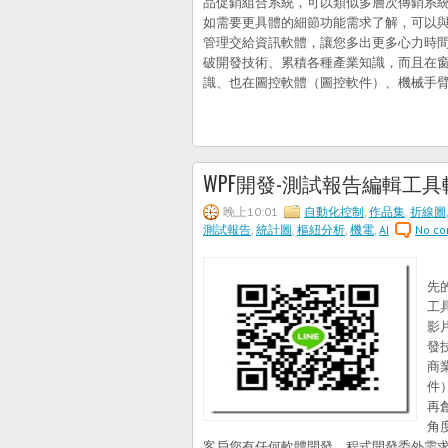
品促銷組合系統，可以類似多層次傳銷系統
如需要更具體的細節功能需求了解，可以
管理交給資訊軟體，讓您多出更多心力時間
破開發技術、累積各種產業知識，而且在
識、也在圖控軟體（圖控軟件）、機械手臂、And
WPF開發-測試報告編輯工
晚上10:01
自動化控制
,
作品集
,
折線圖
測試報告
,
統計圖
,
樞紐分析
,
機電
,
AI
No c
今
先
工
影片
發
商
件）
再
角
客戶您有任何軟體開發、程式開發委外需