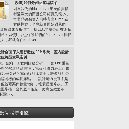
[教學]如何分割及壓縮檔案
因為我們的Mail server每天的負載
都還滿大的而且公司頻寬又很小，
常常只要幾個人同時寄出10mb 左
右的檔案，全省就會開始跟我們
 反應網路速度很慢了，所以為了讓公司有更順
路可以使用，也保護我們的Mail Server負載
，我就有在mail ser...
計全面導入網智數位 ERP 系統｜室內設計
數位轉型實戰案例
、合約、工程到財務分析，一套 ERP 重塑
公司的營運體質 前言：當設計實力遇上行政
 在競爭激烈的室內設計產業中，許多設計公
面臨同樣的成長痛點—— 設計能力從來不是
，但隨著案件數量增加，報價反覆修改、工
度難掌控、合約版本混亂、廠商請款追不
潤算不...
數位 搜尋引擎