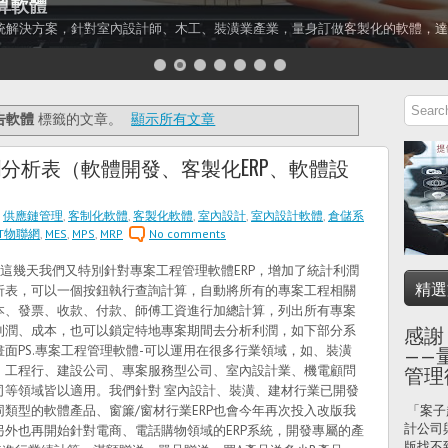
算軟體
統解決方案，針對室內設計師、木工、裝潢業產業，量身訂做客製化的軟體，達
告軟體
標籤的文章。
顯示所有文章
分析表（軟體開發、客製化ERP、軟體設
,
供應鏈管理
,
客制化軟體
,
客製化軟體
,
室內設計
,
室內設計軟體
,
倉儲系
OT物聯網
,
MES
,
MPS
,
MRP
No comments
幾天我們又特別針對專案工程管理軟體ERP，增加了統計利潤
精選
析表，可以一個按鈕執行查詢計算，自動將所有的專案工程相關
本、發票、收款、付款、師傅工資進行加總計算，列出所有專案
利潤、成本，也可以鎖定特地專案期間去分析利潤，如下部分系
感謝
畫面PS.專案工程管理軟體-可以運用在很多行業領域，如、裝潢
——
、工程行、建設公司、專案服務型公司、室內設計業、機電顧問
管理
司等領域皆以適用。我們針對 室內設計、裝潢、建材行業已開發
同類型的軟體產品、窗簾/窗材行業ERP也會今年再次投入改版我
「案子
計公司
另外也再開始針對電商、電話購物領域的ERP系統，開發專屬的產
版找不