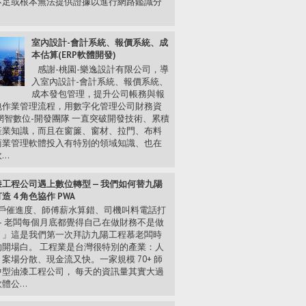
不足或根本無法提供證據以進行網路鑑識分
.
室內設計-會計系統、報價系統、成
本估算(ERP軟體開發)
感謝-桃園-樂逸設計有限公司，導
入室內設計-會計系統、報價系統、
成本發包管理，提升公司帳務與報
包作業管理流程，用數字化管理公司財務資
網智數位-開發團隊 一直突破開發技術、累積
產業知識，而且在窗簾、窗材、拉門、布料
商業管理軟體投入有特別的領域知識、也在
..
工程公司遇上數位轉型 — 我們如何替九陽
造 4 角色協作 PWA
戶催進度、師傅薪水算錯、司機叫料電話打
— 老闆每個月底都覺得自己在做財務不是做
。」這是我們第一次拜訪九陽工程慕老闆時
的開場白。 工程業是台灣很特別的產業：人
案場分散、現金流又快。一家規模 70+ 師
中型油漆工程公司， 每天的資訊量其實大過
體公...