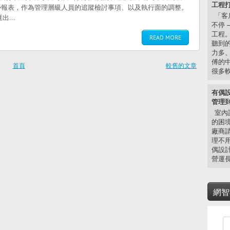
工程打
勢報表，作為管理層級人員的追蹤檢討事項、以及執行面的調整。
「客
...
不停 
工程
READ MORE
聽到
力多、
傅的
首頁
較舊的文章
很多軟
有偶
管理
室內
的困
廠商
理不
偶設計
營運長
網智