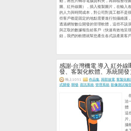
動，將照片轉存電腦資料夾，再歸檔整理圖片
圖、紅外線圖），插入複製圖片，在輸入
的人力與時間成本，對公司對員工都不是
些客戶都是固定的地點需要進行拍攝維護
透過網智數位開發的管理軟體，這些不該
與正取的數據報告給客戶（快速有效地呈
鈕，我們的軟體就幫您產生各式該產業客戶閱
感謝-台灣機電 導入 紅外
發、客製化軟體、系統開發
晚上10:51
作品集
,
局部放電
,
客製化軟
式開發
,
開發
,
資訊系統
,
管理系統
,
影像測試報
在
洽
體
這
片
攝
多