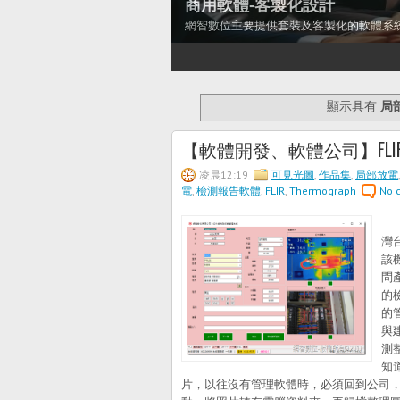
商用軟體-客製化設計
網智數位主要提供套裝及客製化的軟體系
1
2
3
4
5
6
7
顯示具有
局
【軟體開發、軟體公司】FL
凌晨12:19
可見光圖
,
作品集
,
局部放電
電
,
檢測報告軟體
,
FLIR
,
Thermograph
No 
網
灣
該
問
的
的
與
測
知
片，以往沒有管理軟體時，必須回到公司