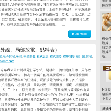
業的
機電評估我們研發的管理軟體，可以有效的整合所有的現場工程
圖控軟.
拍攝回來的紅外線IR與局部放電圖，上傳至管理軟體，再至系統表
，管理軟體就自動儲存客戶的所有拍攝位置、盤名、天氣狀況、環
）、額定電流、檢測照片、可見光圖片等欄位資料，往後都可以查
料、並轉成匯出給客戶的正式書面報告。 ...
READ MORE
確保
證據
設定
紅外線、局部放電、點料表）
證據
析。..
案
,
軟件開發
,
軟體
,
軟體開發
,
程式設計
,
程式開發
,
程序開發
,
統計圖
,
開發
,
 comments
年我公司針對機電行業領域，開發出一個針對紅外線、局部放
檢測的測試報告，轉為一個獨立的專案管理報告，該管理軟體可
協助將客戶歷年來的紅外線、局部放電的報告資料，如拍攝位
、拍攝盤名、檢測人員、天氣狀況、環境溫度、濕度、相關電流
MIS
R、S、T、N）、額定電流、檢測照片、可見光圖片等欄位作有效
暢的網
料管理。 並且針對每個檢測報告的的【判定結果】也會根據
不要太大
度、電流等條件進行結果的系統判定，可以大幅減少人工判定作
的誤差與錯誤，如下圖 在每個報告項目我們都可以指定報告
當油漆
否有異常原因、異常項目（後續我們的管理軟體，都可以針對所