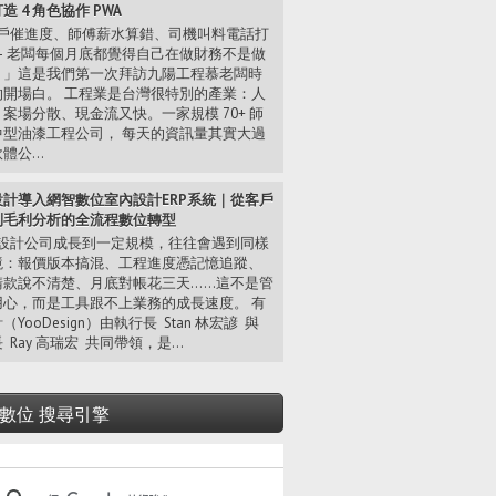
造 4 角色協作 PWA
戶催進度、師傅薪水算錯、司機叫料電話打
— 老闆每個月底都覺得自己在做財務不是做
。」這是我們第一次拜訪九陽工程慕老闆時
的開場白。 工程業是台灣很特別的產業：人
案場分散、現金流又快。一家規模 70+ 師
中型油漆工程公司， 每天的資訊量其實大過
體公...
設計導入網智數位室內設計ERP系統｜從客戶
到毛利分析的全流程數位轉型
設計公司成長到一定規模，往往會遇到同樣
境：報價版本搞混、工程進度憑記憶追蹤、
請款說不清楚、月底對帳花三天……這不是管
用心，而是工具跟不上業務的成長速度。 有
（YooDesign）由執行長 Stan 林宏諺 與
 Ray 高瑞宏 共同帶領，是...
數位 搜尋引擎