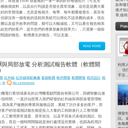
，再透過 Excel 很繁雜的一筆一筆的針對每個照片（可見光
款和發
各種檢測資料，以及自行判讀是否發生異常現象，這些是花費大量
後才知
很好的常態現象，尤其是每個月、每季、每年都重複發生，甚至有
章,值得
，但卻沒有一個有效的流程與系統可以簡化不該浪費的成本，現在
浪費以及提升效率的問題，都可以大幅減低，又可以產生報告精美
Popu
現給您們的客戶，提升您們的專業形象與競爭力），只需要一個按
讀的報告。 軟體產生的報告，可以支援...
READ MORE
線IR與局部放電 分析測試報告軟體（軟體開
利用人
）
、 信
手法，
體
,
紅外線
,
紅外線熱影像儀
,
套裝軟體
,
軟件開發
,
軟體開發
,
程式設計
,
程
告
,
IR
No comments
機電行業領域著名的台灣機電顧問股份有限公司，與網智數位接
一段時間，一直評估想導入我們研發的紅外線與局部放電管理軟
 ，因為客戶服務的專業與服務品質，累積了許許多多的客戶，而
些客戶的現場測試報告都是投入大量的工程師進行人工整理圖
價發
、人工整理異常溫度、異常狀況、以及手寫各式各樣的測試、拍
訊。 
報告，而且一個時間間隔就是例行處理這些實務，也因為耗用許
各種
工程師的人工成本、加上資料都無法有效統整、分析、歸納，台