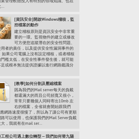
商業管理軟體投入有特別的領域知識、也在
..
[資訊安全]開啟Windows稽核，監
控檔案的動作
建立稽核原則是資訊安全中非常重
要的一環。監視物件的建立或修改
可方便您追蹤潛在的安全性問題、
使用者的責任，以及提供安全性漏洞事件的
。 如果公司電腦上沒有設定稽核，或者稽核
的門檻太低，在安全性事件發生後，就可能
不足或根本無法提供證據以進行網路鑑識分
.
[教學]如何分割及壓縮檔案
因為我們的Mail server每天的負載
都還滿大的而且公司頻寬又很小，
常常只要幾個人同時寄出10mb 左
右的檔案，全省就會開始跟我們
 反應網路速度很慢了，所以為了讓公司有更順
路可以使用，也保護我們的Mail Server負載
，我就有在mail ser...
工程公司遇上數位轉型 — 我們如何替九陽