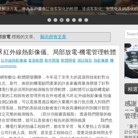
統解決方案，專為客戶量身訂做客製化的軟體，達成客製化、智慧化及網路化的
部放電
標籤的文章。
顯示所有文章
IR 紅外線熱影像儀、局部放電-機電管理軟體
,
紅外線熱影像儀
,
套裝軟體
,
軟件開發
,
軟體開發
,
測試報告
,
熱影像圖
,
機
comments
智數位-軟體開發團隊，今年花了非常大的資源與技術針對台
台北、新竹、南部的機電顧問產業的許多家廠商量身開發了針對
精選
機電行業必須用到的檢測報告管理軟體，該軟體可以協助機電顧
產業的工程師有效管理所有在外地透過 FLIR 紅外線熱影像儀 拍攝
檢測記錄後，可以直接透過設備的大量圖片進行批次匯入到我們
感謝
管理系統，我們的系統就自動會進行有效與邏輯的判別圖片類型
——
建立完整的檢測報告。 （部分功能畫面截取） 透過我們開發的檢
管理
整合管理軟體，就可以直接進行報告的新增與維護 我們也
道，機電行業的拍攝工程師們，都非常辛苦，每天要拍上百張圖
「案子
計公司
，公司行政人員、助理、甚至是工程師自己，需要花很多時間去手
版找不