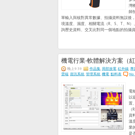
灣
師
單輸入與核對異常數據、拍攝資料無誤後
境溫度、濕度、相關電流（R、S、T、N
詢歷史資料、交叉比對同一個地點的拍攝資
機電行業-軟體解決方案（
晚上9:39
作品集
,
局部放電
,
紅外線
,
專
雲端
,
資訊系統
,
管理系統
,
機電
,
點料表
No
今
電
以
置
（
資
溫
業
是