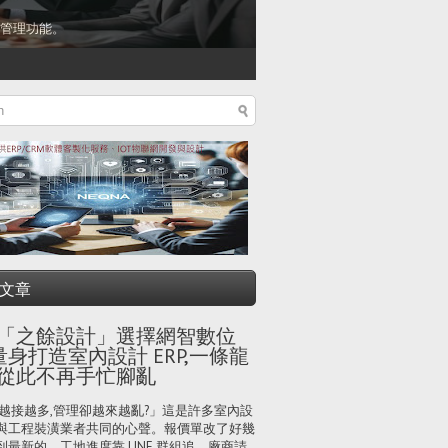
管理功能。
文章
「之餘設計」選擇網智數位
量身打造室內設計 ERP,一條龍
從此不再手忙腳亂
越接越多,管理卻越來越亂?」這是許多室內設
與工程裝潢業者共同的心聲。報價單改了好幾
到最新的、工地進度靠 LINE 群組追、廠商請