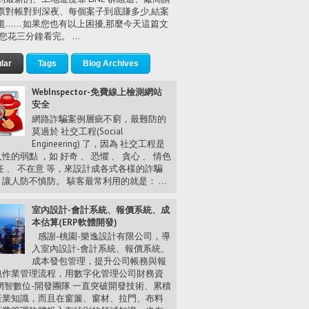
票對帳對到深夜、每個案子到底賺多少,結案
道…… 如果您也有以上困擾,那麼今天這篇文
您花三分鐘看完。 ...
lar
Tags
Blog Archives
WebInspector-免費線上檢測網站
安全
網路詐騙案例層疵不窮，最難防的
莫過於 社交工程(Social
Engineering) 了，因為 社交工程是
性的弱點 ，如 好奇 、 恐懼 、 貪心 、 情色
任 、 不在意 等，來設計成各式各樣的詐騙
讓人防不慎防。 駭客最常利用的就是： ...
室內設計-會計系統、報價系統、成
本估算(ERP軟體開發)
感謝-桃園-樂逸設計有限公司，導
入室內設計-會計系統、報價系統、
成本發包管理，提升公司帳務與報
包作業管理流程，用數字化管理公司財務資
網智數位-開發團隊 一直突破開發技術、累積
產業知識，而且在窗簾、窗材、拉門、布料