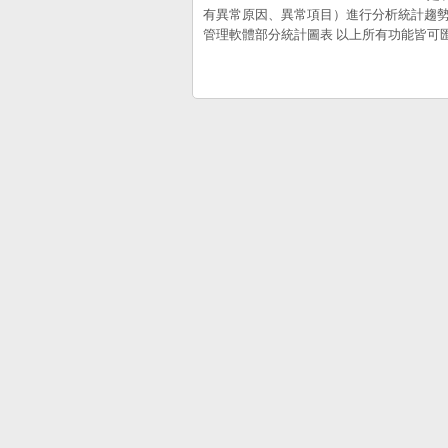
有異常原因、異常項目）進行分析統計趨
管理軟體部分統計圖表 以上所有功能皆可匯出