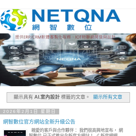
顯示具有
AI.室內設計
標籤的文章。
顯示所有文章
2026年2月1日 星期日
網智數位官方網站全新升級公告
親愛的客戶與合作夥伴： 我們很高興地宣布， 網
智數位 已正式推出全新官方網站！ 🔗 新官網網