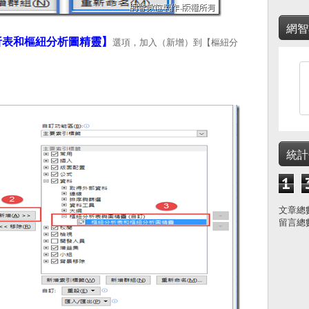
網智
析表和樞紐分析圖精靈】
選項，加入（新增）到【樞紐分
統計
1
文章總
留言總