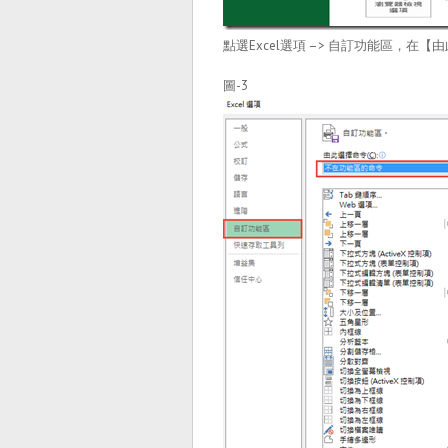
點選Excel選項 –> 自訂功能區，
圖-3