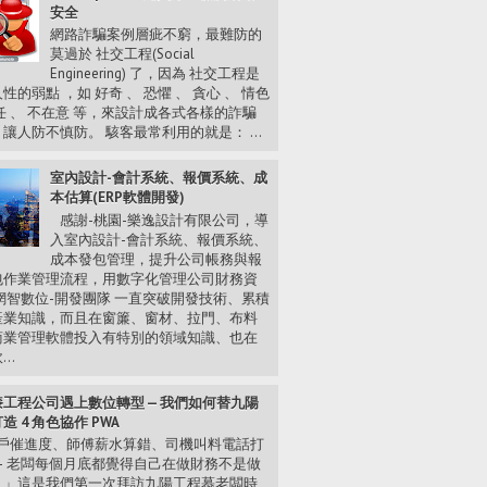
安全
網路詐騙案例層疵不窮，最難防的
莫過於 社交工程(Social
Engineering) 了，因為 社交工程是
性的弱點 ，如 好奇 、 恐懼 、 貪心 、 情色
任 、 不在意 等，來設計成各式各樣的詐騙
讓人防不慎防。 駭客最常利用的就是： ...
室內設計-會計系統、報價系統、成
本估算(ERP軟體開發)
感謝-桃園-樂逸設計有限公司，導
入室內設計-會計系統、報價系統、
成本發包管理，提升公司帳務與報
包作業管理流程，用數字化管理公司財務資
網智數位-開發團隊 一直突破開發技術、累積
產業知識，而且在窗簾、窗材、拉門、布料
商業管理軟體投入有特別的領域知識、也在
..
工程公司遇上數位轉型 — 我們如何替九陽
造 4 角色協作 PWA
戶催進度、師傅薪水算錯、司機叫料電話打
— 老闆每個月底都覺得自己在做財務不是做
。」這是我們第一次拜訪九陽工程慕老闆時