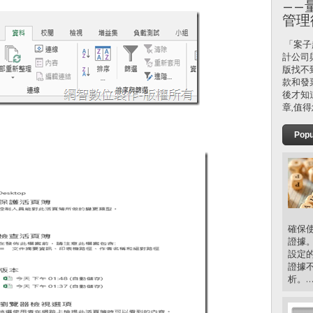
——
管理
「案子
計公司
版找不
款和發
後才知
章,值得
Popu
確保
證據
設定
證據
析。..