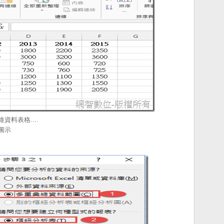
維資料表格….
圖示