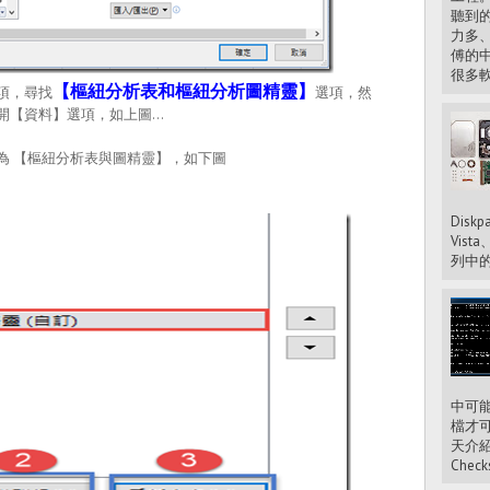
聽到
力多、
傅的
很多軟
【樞紐分析表和樞紐分析圖精靈】
項，尋找
選項，然
開【資料】選項，如上圖…
為 【樞紐分析表與圖精靈】，如下圖
Diskp
Vista
列中的
中可
檔才
天介紹一
Checks