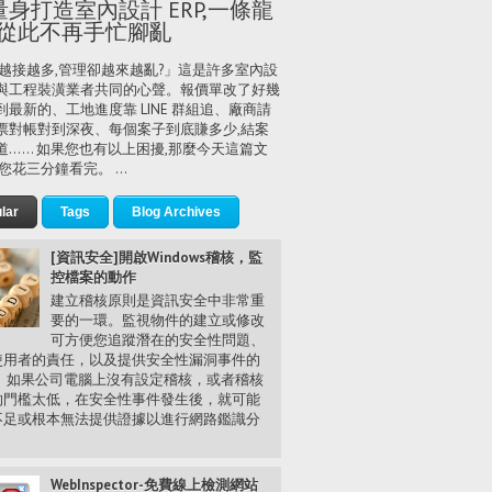
量身打造室內設計 ERP,一條龍
從此不再手忙腳亂
越接越多,管理卻越來越亂?」這是許多室內設
與工程裝潢業者共同的心聲。報價單改了好幾
到最新的、工地進度靠 LINE 群組追、廠商請
票對帳對到深夜、每個案子到底賺多少,結案
道…… 如果您也有以上困擾,那麼今天這篇文
您花三分鐘看完。 ...
lar
Tags
Blog Archives
[資訊安全]開啟Windows稽核，監
控檔案的動作
建立稽核原則是資訊安全中非常重
要的一環。監視物件的建立或修改
可方便您追蹤潛在的安全性問題、
使用者的責任，以及提供安全性漏洞事件的
。 如果公司電腦上沒有設定稽核，或者稽核
的門檻太低，在安全性事件發生後，就可能
不足或根本無法提供證據以進行網路鑑識分
.
WebInspector-免費線上檢測網站