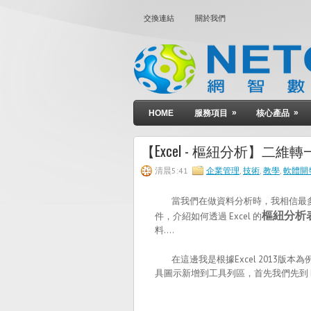
交換連結
關於我們
»
»
HOME
服務項目
核心產品
【Excel - 樞紐分析】二維
清晨5:41
企業管理
,
技術
,
教學
,
軟體開
當我們在做資料分析時，我相信最多人常
樞紐分析
件，介紹如何透過 Excel 的
料….
在這邊我是根據Excel 2013版本
具圖示新增到工具列區，首先我們先到 Exc