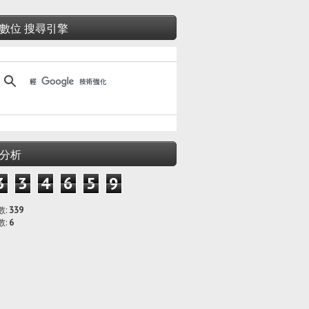
數位 搜尋引擎
分析
3
3
4
6
5
9
數:
339
數:
6