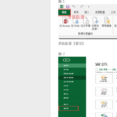
圖-1
滑鼠點選【選項】
圖-2