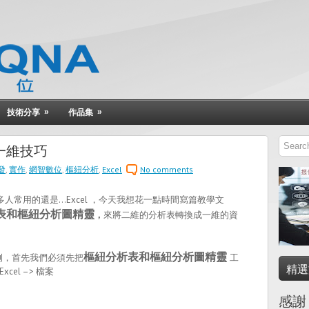
»
»
技術分享
作品集
轉一維技巧
發
,
實作
,
網智數位
,
樞紐分析
,
Excel
No comments
用的還是…Excel ，今天我想花一點時間寫篇教學文
表和樞紐分析圖精靈
，
來將二維的分析表轉換成一維的資
樞紐分析表和樞紐分析圖精靈
為例，首先我們必須先把
工
精選
el –> 檔案
感謝