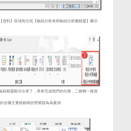
【資料】區域有出現【樞紐分析表和樞紐分析圖精靈】圖示
隱藏的樞紐精靈顯示出來了，再來完成我們的任務，二維轉一維資
5年的全國主要經銷商的營業額為為案例