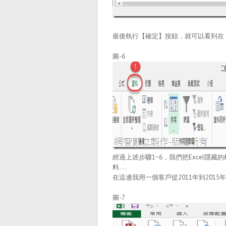
最後執行【確定】按鈕，就可以看到在
圖-6
經過上述步驟1~6，我們把Excel
料….
在這邊我用一個客戶從2011年到201
圖-7