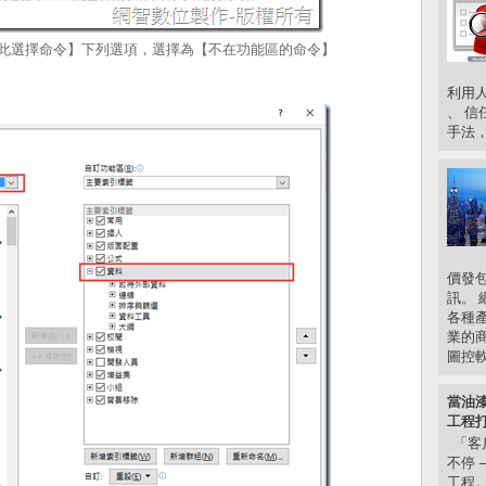
在【由此選擇命令】下列選項，選擇為【不在功能區的命令】
利用人
、 信
手法，
價發
訊。 
各種
業的
圖控軟.
當油漆
工程打
「客
不停 
工程