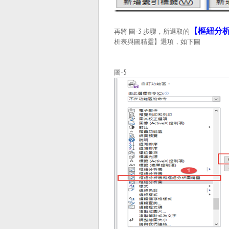
【樞紐分
再將 圖-3 步驟，所選取的
析表與圖精靈】選項，如下圖
圖-5