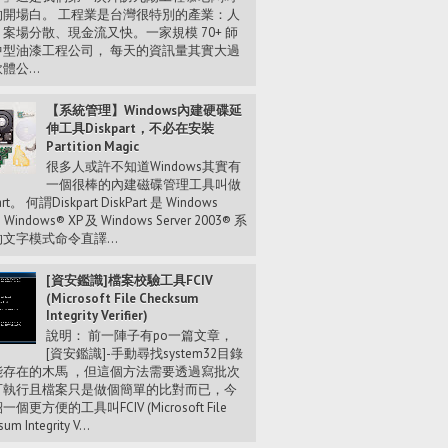
的開場白。 工程業是台灣很特別的產業：人
案場分散、現金流又快。一家規模 70+ 師
中型油漆工程公司， 每天的資訊量其實大過
體公...
【系統管理】Windows內建硬碟延
伸工具Diskpart，不必在安裝
Partition Magic
很多人或許不知道Windows其實有
一個很棒的內建磁碟管理工具叫做
art。 何謂Diskpart DiskPart 是 Windows
、Windows® XP 及 Windows Server 2003® 系
文字模式命令直譯...
[資安鑑識]檔案校驗工具FCIV
(Microsoft File Checksum
Integrity Verifier)
說明： 前一陣子有po一篇文章，
[資安鑑識]-手動尋找system32目錄
能存在的木馬 ，但這個方法需要透過寫批次
可執行且檔案只是做個簡單的比對而已，今
個更方便的工具叫FCIV (Microsoft File
um Integrity V...